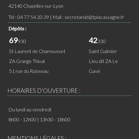
42140 Chazelles-sur-Lyon
Tél :
04 77 54 20 39
| Mail :
secretariat@tplacassagne.fr
Dépôts :
69
42
930
330
St Laurent de Chamousset
Saint Galmier
ZA Grange Thival
Lieu dit ZA Le
51 rue du Ruisseau
Gavé
HORAIRES D'OUVERTURE :
Du lundi au vendredi
8h00 - 12h00 | 13h30 - 18h00
MENTIONS LÉGALES :