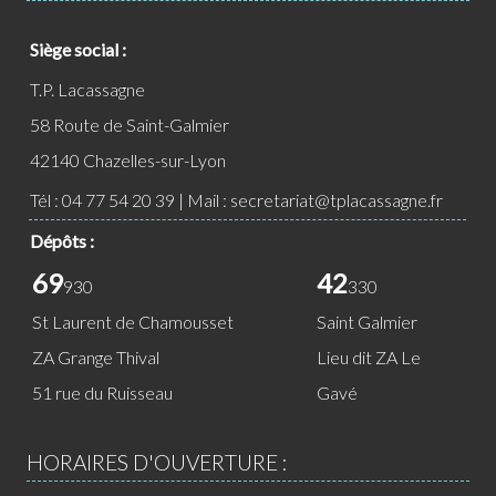
Siège social :
T.P. Lacassagne
58 Route de Saint-Galmier
42140 Chazelles-sur-Lyon
Tél :
04 77 54 20 39
| Mail :
secretariat@tplacassagne.fr
Dépôts :
69
42
930
330
St Laurent de Chamousset
Saint Galmier
ZA Grange Thival
Lieu dit ZA Le
51 rue du Ruisseau
Gavé
HORAIRES D'OUVERTURE :